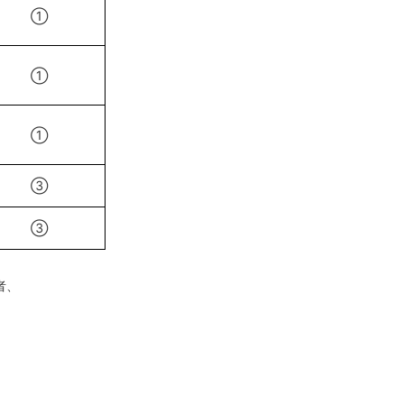
①
①
①
③
③
者、