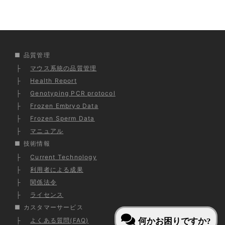
品質管理
マウス系統の品質管理
Health Report
Genotyping PCR protocol
Frozen Embryo Data
Frozen Sperm Data
マニュアル
技術情報
Current Technology
利用者による成果
関係法令
ライセンス
カスタマーサービス
よくある質問(FAQ)
何かお困りですか?