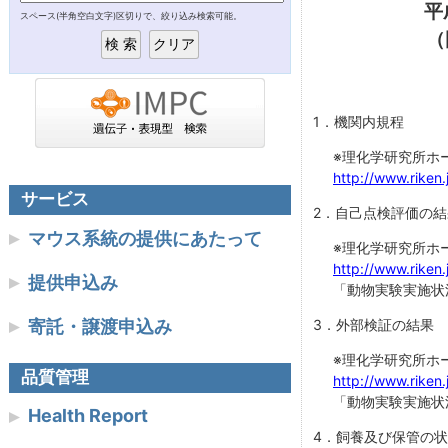
平
ョ
スペース(半角空白文字)区切りで、絞り込み検索可能。
バイオリソース研究センター
Today’s too
（
ン
Today’s mo
実験植物開発室
NBRP Mous
細胞材料開発室
1．機関内規程
※理化学研究所ホ
遺伝子材料開発室
http://www.riken.
サービス
2．自己点検評価の結
微生物材料開発室
マウス系統の提供にあたって
※理化学研究所ホ
http://www.riken.
統合情報開発室
提供申込み
「動物実験実施状
リンク
寄託・譲渡申込み
3．外部検証の結果
※理化学研究所ホ
品質管理
http://www.riken.
「動物実験実施状
Health Report
4．飼養及び保管の状