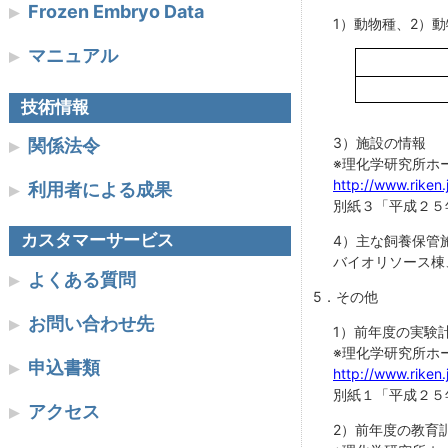
Frozen Embryo Data
1）動物種、2）
マニュアル
技術情報
3）施設の情報
関係法令
※理化学研究所ホ
http://www.riken
利用者による成果
別紙３「平成２５
カスタマーサービス
4）主な飼養保管
バイオリソース棟
よくある質問
5．その他
お問い合わせ先
1）前年度の実験
※理化学研究所ホ
申込書類
http://www.riken
別紙１「平成２５
アクセス
2）前年度の教育