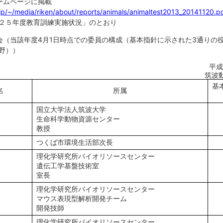
ームページに掲載
.jp/~/media/riken/about/reports/animals/animaltest2013_20141120.p
２５年度教育訓練実施状況」のとおり
会（当該年度4月1日時点での委員の構成（基本指針に示された3通りの
野））
平成
筑波
基
名
所属
国立大学法人筑波大学
生命科学動物資源センター
教授
つくば市環境生活部次長
理化学研究所バイオリソースセンター
遺伝工学基盤技術室
室長
理化学研究所バイオリソースセンター
マウス表現型解析開発チーム
開発技師
理化学研究所バイオリソースセンター