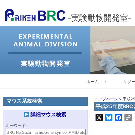
-実験動物開発室-
メ
ホーム
リソ
イ
ン
実験動物開発室トップ
マウス系統
トップページ
>
平成2
ナ
マウス系統検索
平成25年度BR
ビ
English
カテゴリで
詳細マウス検索
ゲ
X
Bluesky
Face
C
ー
L
理化学研究所 本所
今月のマウ
キーワード:
シ