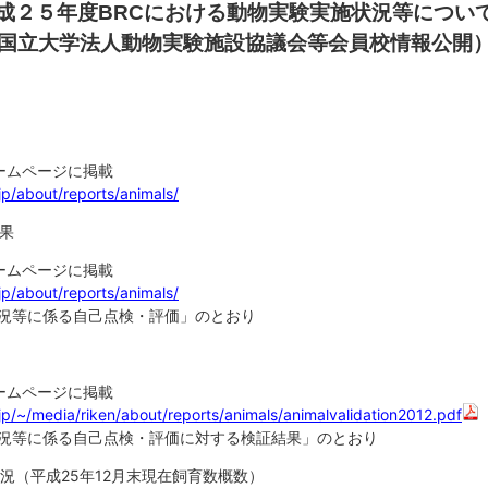
成２５年度BRCにおける動物実験実施状況等につい
l for functional analysis /
海外機関の凍結マウスリソース
Frozen Embryo Data
ライセンス
国立大学法人動物実験施設協議会等会員校情報公開
del for human disease
寄託・譲渡申込み
Frozen Sperm Data
e & Rat News
MAIL NEWS
マニュアル
MAIL NEWS バッ
ームページに掲載
日本マウスクリニック
Pheno-Pub (表
jp/about/reports/animals/
果
ームページに掲載
jp/about/reports/animals/
況等に係る自己点検・評価」のとおり
ームページに掲載
jp/~/media/riken/about/reports/animals/animalvalidation2012.pdf
況等に係る自己点検・評価に対する検証結果」のとおり
況（平成25年12月末現在飼育数概数）