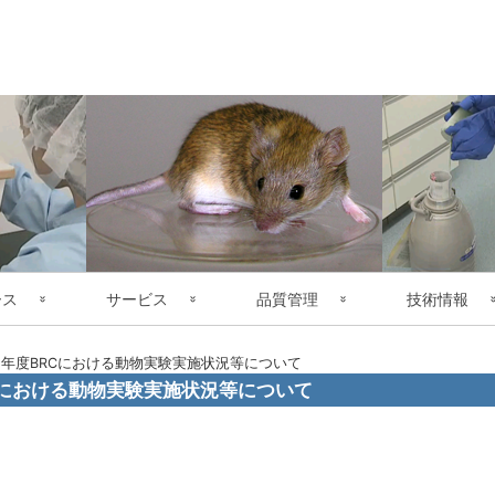
コ
ン
テ
ン
ツ
へ
ス
キ
ッ
プ
ース
サービス
品質管理
技術情報
検索
事業の内容
マウス系統の品質管理
Current Technol
5年度BRCにおける動物実験実施状況等について
Cにおける動物実験実施状況等について
さがす
マウス系統の提供にあたって
疾患モデルマウスリソース
Health Report
利用者による成
book
opy
ink
ス
提供申込み
COVID-19 関連マウスリソース
Genotyping PCR protocol
関係法令