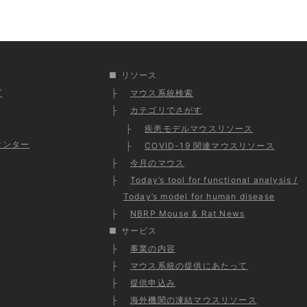
リソース
プ
マウス系統検索
カテゴリでさがす
疾患モデルマウスリソース
センター
COVID-19 関連マウスリソース
今月のマウス
Today’s tool for functional analysis /
Today’s model for human disease
NBRP Mouse & Rat News
サービス
事業の内容
マウス系統の提供にあたって
提供申込み
海外機関の凍結マウスリソース