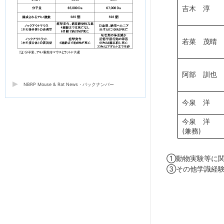
吉木 淳
若菜 茂晴
阿部 訓也
NBRP Mouse & Rat News・バックナンバー
今泉 洋
今泉 洋
(兼務)
①動物実験等に関
③その他学識経