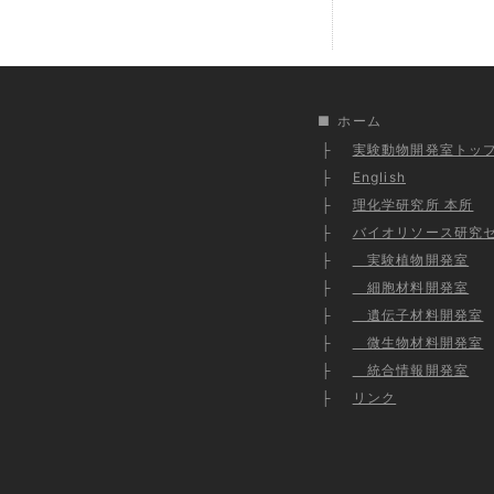
ホーム
実験動物開発室トッ
English
理化学研究所 本所
バイオリソース研究
実験植物開発室
細胞材料開発室
遺伝子材料開発室
微生物材料開発室
統合情報開発室
リンク