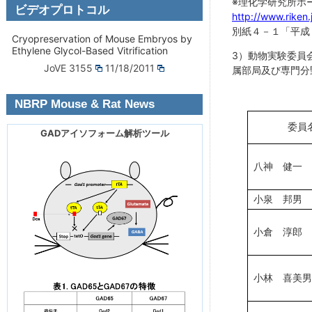
※理化学研究所ホ
ビデオプロトコル
http://www.riken
別紙４－１「平成
Cryopreservation of Mouse Embryos by
Ethylene Glycol-Based Vitrification
3）動物実験委員
JoVE 3155
11/18/2011
属部局及び専門分
NBRP Mouse & Rat News
委員
GADアイソフォーム解析ツール
八神 健一
小泉 邦男
小倉 淳郎
小林 喜美男