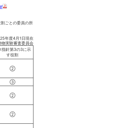
df
役割ごとの委員の所
25年度4月1日現在
動物実験審査委員会
本指針第3の3に示
す役割
②
③
②
②