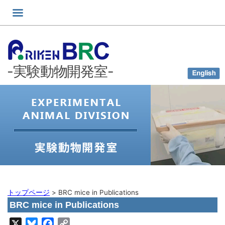
コ
ン
テ
ン
ツ
-実験動物開発室-
へ
ス
キ
ッ
プ
トップページ
>
BRC mice in Publications
BRC mice in Publications
X
Bluesky
Facebook
Copy