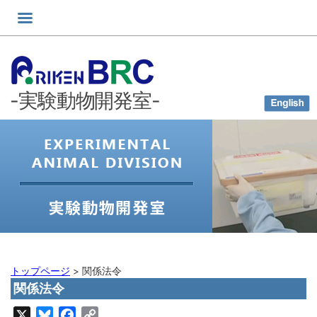
コ
ン
テ
ン
ツ
-実験動物開発室-
へ
ス
キ
ッ
プ
トップページ
>
関係法令
関係法令
X
Bluesky
Facebook
Copy