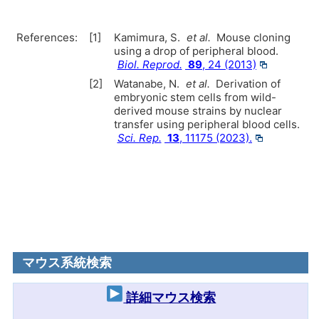
References:
[1]
Kamimura, S.
et al.
Mouse cloning
using a drop of peripheral blood.
Biol. Reprod.
89
, 24 (2013)
[2]
Watanabe, N.
et al.
Derivation of
embryonic stem cells from wild-
derived mouse strains by nuclear
transfer using peripheral blood cells.
Sci. Rep.
13
, 11175 (2023).
マウス系統検索
詳細マウス検索