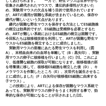
してあげられます。 一方で、野生マウスは世界中から
収集され継代されたマウスで、遺伝的多様性が大きいた
め、実験用マウスの欠点を補う目的で使用されています
が、ARTの適用が困難な系統が含まれているため、保存や
継代が難しいという欠点があります。
継代が困難な野生マウスを保存する方法としてES細胞株
の樹立は効果的ですが、ES細胞は受精卵を必要とするた
め、ARTが難しい系統におけるES細胞の樹立は困難です。
今回私たちは核移植技術を利用して、ARTが困難な野生マ
ウスからES細胞を樹立することに成功しました。
実験用マウスの亜種にあたる野生マウスを利用し（図
A）、末梢血由来の白血球を単離して（B：黒矢印）、実験
用マウスの卵子に核移植を行いました（C）[1]。これによ
り、低侵襲な細胞の採取が可能になります。核移植後の胚
を培養液に移して、核移植ES細胞を樹立した後（D）、キ
メラマウスを作製したところ（E）、次世代を誕生させるこ
とに成功しました（F：白矢印が核移植ES細胞に由来する
子マウス）。
この技術により、ARTによる保存が困難なマウス系統で
あっても、実験用マウスの卵子をうまく利用する事で、効
率的な保存が可能になることが示されました[2]。