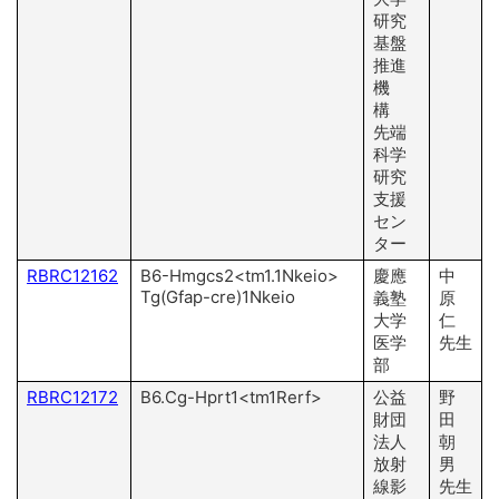
研究
基盤
推進
機
構
先端
科学
研究
支援
セン
ター
RBRC12162
B6-Hmgcs2<tm1.1Nkeio>
慶應
中
Tg(Gfap-cre)1Nkeio
義塾
原
大学
仁
医学
先生
部
RBRC12172
B6.Cg-Hprt1<tm1Rerf>
公益
野
財団
田
法人
朝
放射
男
線影
先生