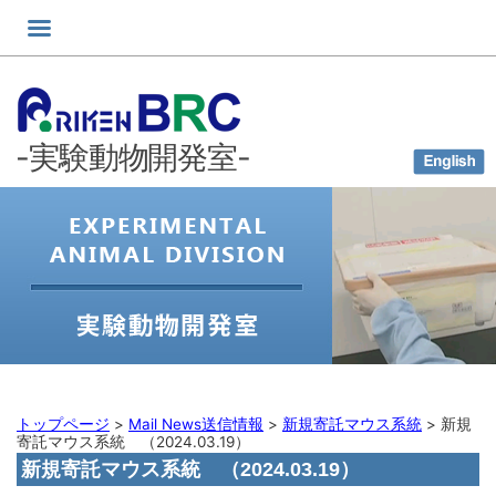
コ
ン
テ
ン
ツ
-実験動物開発室-
へ
ス
キ
ッ
プ
トップページ
>
Mail News送信情報
>
新規寄託マウス系統
>
新規
寄託マウス系統 （2024.03.19）
新規寄託マウス系統 （2024.03.19）