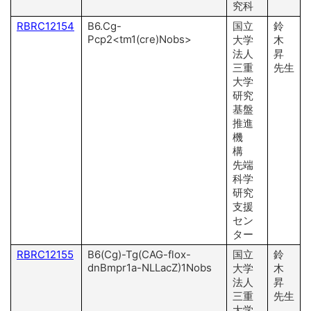
究科
RBRC12154
B6.Cg-
国立
鈴
Pcp2<tm1(cre)Nobs>
大学
木
法人
昇
三重
先生
大学
研究
基盤
推進
機
構
先端
科学
研究
支援
セン
ター
RBRC12155
B6(Cg)-Tg(CAG-flox-
国立
鈴
dnBmpr1a-NLLacZ)1Nobs
大学
木
法人
昇
三重
先生
大学