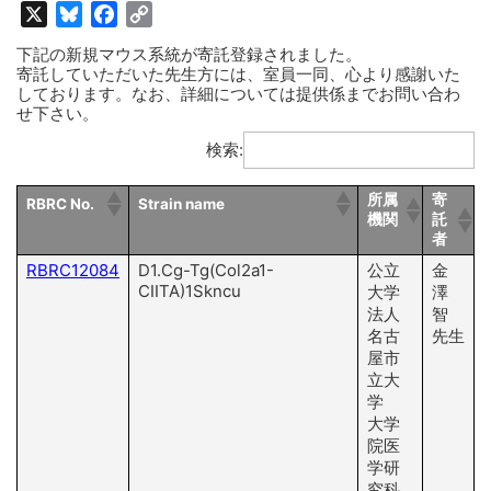
X
Bluesky
Facebook
Copy
Link
下記の新規マウス系統が寄託登録されました。
寄託していただいた先生方には、室員一同、心より感謝いた
しております。なお、詳細については提供係までお問い合わ
せ下さい。
検索:
所属
寄
RBRC No.
Strain name
機関
託
者
RBRC12084
D1.Cg-Tg(Col2a1-
公立
金
CIITA)1Skncu
大学
澤
法人
智
名古
先生
屋市
立大
学
大学
院医
学研
究科