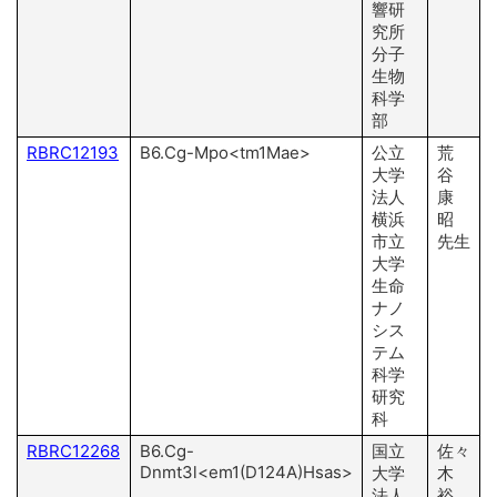
響研
究所
分子
生物
科学
部
RBRC12193
B6.Cg-Mpo<tm1Mae>
公立
荒
大学
谷
法人
康
横浜
昭
市立
先生
大学
生命
ナノ
シス
テム
科学
研究
科
RBRC12268
B6.Cg-
国立
佐々
Dnmt3l<em1(D124A)Hsas>
大学
木
法人
裕